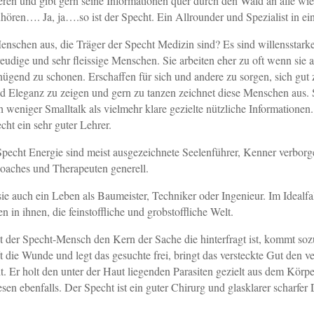
deren und gibt gern seine Informationen quer durch den Wald an alle wi
uhören…. Ja, ja….so ist der Specht. Ein Allrounder und Spezialist in e
nschen aus, die Träger der Specht Medizin sind? Es sind willensstarke
eudige und sehr fleissige Menschen. Sie arbeiten eher zu oft wenn sie
enügend zu schonen. Erschaffen für sich und andere zu sorgen, sich gut 
d Eleganz zu zeigen und gern zu tanzen zeichnet diese Menschen aus. S
h weniger Smalltalk als vielmehr klare gezielte nützliche Informationen
cht ein sehr guter Lehrer.
pecht Energie sind meist ausgezeichnete Seelenführer, Kenner verborg
oaches und Therapeuten generell.
sie auch ein Leben als Baumeister, Techniker oder Ingenieur. Im Idealfa
n in ihnen, die feinstoffliche und grobstoffliche Welt.
t der Specht-Mensch den Kern der Sache die hinterfragt ist, kommt soz
ft die Wunde und legt das gesuchte frei, bringt das versteckte Gut den 
t. Er holt den unter der Haut liegenden Parasiten gezielt aus dem Körp
iesen ebenfalls. Der Specht ist ein guter Chirurg und glasklarer scharfer