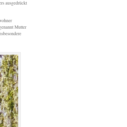
ers ausgedrückt
ewohner
 genannt Mutter
insbesondere