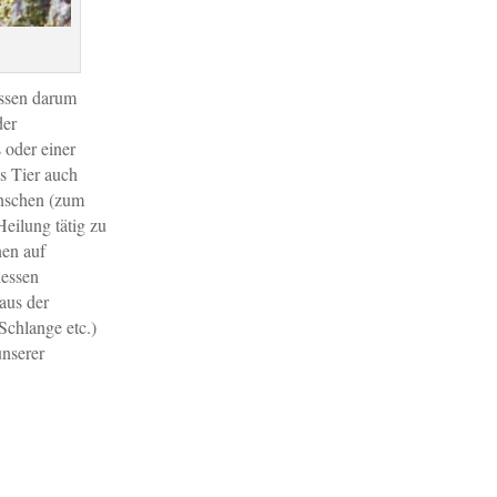
issen darum
der
 oder einer
s Tier auch
enschen (zum
eilung tätig zu
nen auf
dessen
aus der
Schlange etc.)
unserer