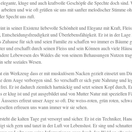
elegante, kluge und auch kraftvolle Geschöpfe die Spechte doch sind. 
 arbeiten und wie oft grüßen sie uns mit sanfter melodischer Stimme oh
er Specht uns ruft.
int in seiner Existenz liebevolle Schönheit und Eleganz mit Kraft, Flei
, Entscheidungsfreudigkeit und Überlebensfähigkeit. Er ist in der Lage 
 Zuhause für sich und seien Familie zu schaffen wo immer es Bäume gib
er und erschafft durch seinen Fleiss und sein Können auch viele Häus
dere Lebewesen des Waldes die von seinem Behausungen Nutzen trag
ein sehr soziales Wesen.
at ein Werkzeug dass er mit muskulösem Nacken gezielt einsetzt um Di
ie dem Auge verborgen sind. So verschafft er sich gute Nahrung und le
frei. Er ist dadurch ziemlich hartnäckig und setzt seinen Kopf durch, E
ass er klug ist und gut ausgebildet und von Mutter Natur mit speziellen F
 Äusseres erfreut unser Auge so oft. Die weiss-roten, grün roten, schwa
esellen erfreuen uns wann immer wir sie sehen.
steht die kalten Tage gut versorgt und sicher. Er ist ein Techniker, H
igt sich gern und tanzt in der Luft vor Lebenslust. Er sing und schnatter