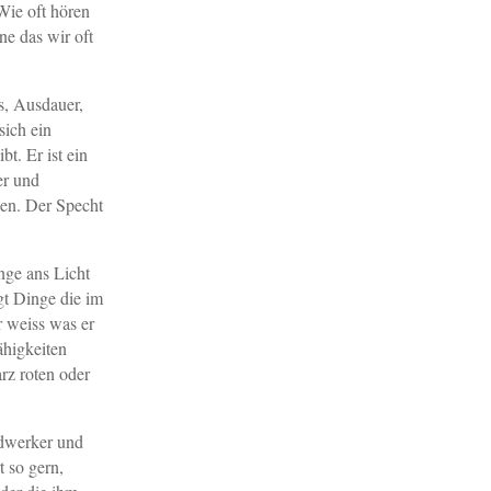
Wie oft hören
ne das wir oft
ss, Ausdauer,
sich ein
t. Er ist ein
er und
en. Der Specht
nge ans Licht
gt Dinge die im
r weiss was er
ähigkeiten
rz roten oder
andwerker und
t so gern,