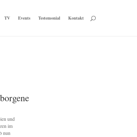
TV
Events
Testemonial
Kontakt
rborgene
pien und
hren im
ob nun