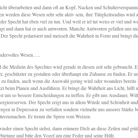
nicht überarbeiten und dann oft an Kopf, Nacken und Schulterverspan
n werden diese Wesen sehr sehr aktiv sein, ihre Tätigkeitsradius wird 
er Specht hat eben viel zu tun. Und weil er iel tut weiss er viel und we
ragt und dann hat er auch antworten. Manche Antworten gefallen uns ni
. Der Specht polarisiert und meisselt die Wahrheit in Form und bringt d
ndervolles Wesen…..
die Medizin des Spechtes wird gerade in diesen zeit sehr gebraucht. Er
r, geschützter zu gestalten oder überhaupt ein Zuhause zu finden. Er un
zu finden, auch wenn die Auswahl gering wird oder woanders bereits 
tzt beim Planen und Ausführen. Er bringt die Wahrheit ans Licht, hilft
st um so bessere Entscheidungen zu treffen. Er gibt uns Ausdauer, Wil
nergiereserven. Der Specht zeigt uns in allem Würde und Schönheit un
Sorgen in Depression zu verfallen sondern vielmehr uns unserer Stärke 
terzumachen. Er trennt die Spreu vom Weizen.
eder einen Specht siehst, dann erinnere Dich an diese Zeilen und grü
bietung und bitte den Vogel um eine Feder und seine Hilfe.