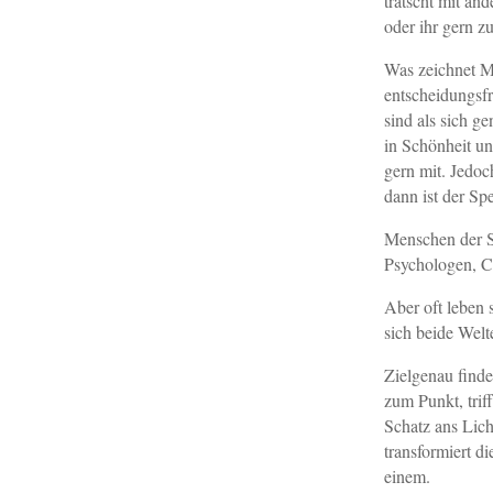
tratscht mit an
oder ihr gern z
Was zeichnet Me
entscheidungsfr
sind als sich g
in Schönheit un
gern mit. Jedoc
dann ist der Spe
Menschen der S
Psychologen, C
Aber oft leben 
sich beide Welte
Zielgenau finde
zum Punkt, trif
Schatz ans Lich
transformiert d
einem.