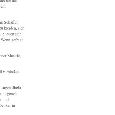
eder die ihm
inem.
,
 am Schaffen
zu kleiden, sich
ie teilen sich
. Wenn gefragt
ener Materie,
ll verbinden
usagen direkt
verborgenen
er und
 Denker in