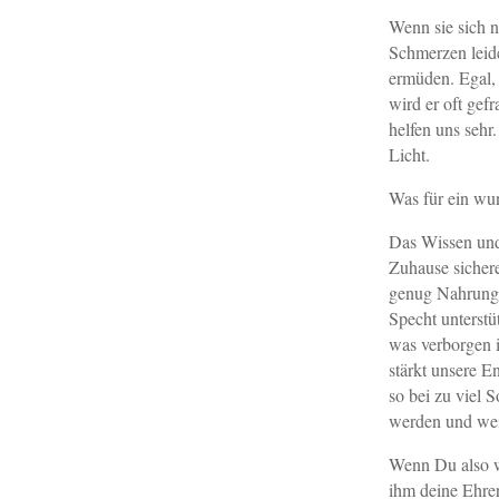
Wenn sie sich 
Schmerzen leide
ermüden. Egal, d
wird er oft gef
helfen uns sehr
Licht.
Was für ein wu
Das Wissen und 
Zuhause sichere
genug Nahrung 
Specht unterstü
was verborgen i
stärkt unsere E
so bei zu viel 
werden und wei
Wenn Du also wi
ihm deine Ehrer