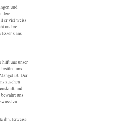
nungen und
andere
il er viel weiss
cht andere
ie Essenz ans
 hilft uns unser
terstützt uns
Mangel ist. Der
 uns zusehen
lenskraft und
d bewahrt uns
bewusst zu
ße ihn. Erweise