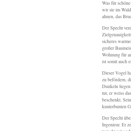
Was für schöne 
wir sie im Wald
ahnen, das Brud
Der Specht vere
Zielgenauigkeit
sicheres warmes
großer Baumeist
Wohnung für an
ist somit auch 
Dieser Vogel h
zu befördern, d
Dunkeln liegen 
tut, er weiss d
beschenkt. Sein
kunterbunten G
Der Specht über
Ingenieur. Er ze