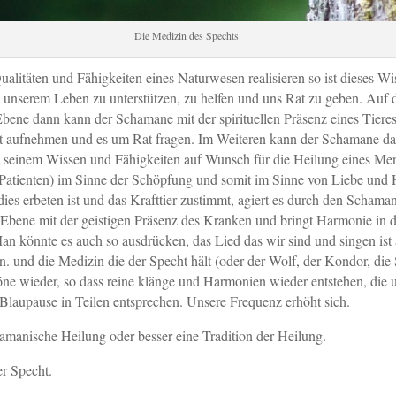
Die Medizin des Spechts
alitäten und Fähigkeiten eines Naturwesen realisieren so ist dieses W
 unserem Leben zu unterstützen, zu helfen und uns Rat zu geben. Auf 
 Ebene dann kann der Schamane mit der spirituellen Präsenz eines Tieres
t aufnehmen und es um Rat fragen. Im Weiteren kann der Schamane da
mit seinem Wissen und Fähigkeiten auf Wunsch für die Heilung eines M
 Patienten) im Sinne der Schöpfung und somit im Sinne von Liebe und H
es erbeten ist und das Krafttier zustimmt, agiert es durch den Schama
 Ebene mit der geistigen Präsenz des Kranken und bringt Harmonie in 
 könnte es auch so ausdrücken, das Lied das wir sind und singen ist 
n. und die Medizin die der Specht hält (oder der Wolf, der Kondor, die 
Töne wieder, so dass reine klänge und Harmonien wieder entstehen, die 
Blaupause in Teilen entsprechen. Unsere Frequenz erhöht sich.
hamanische Heilung oder besser eine Tradition der Heilung.
r Specht.